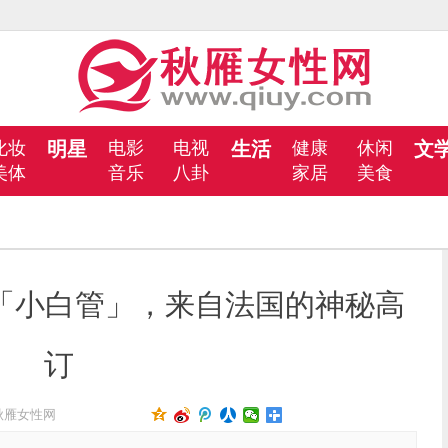
化妆
明星
电影
电视
生活
健康
休闲
文
美体
音乐
八卦
家居
美食
OT「小白管」，来自法国的神秘高
订
秋雁女性网