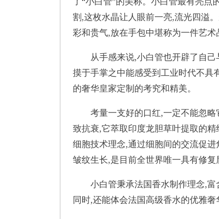
了“小白管”的美称。小白管最有亮点
割,这枚水晶让人眼前一亮,流光四溢
彩和贵气,放在手包中堪称为一件艺术
从手感来说,小白管也开辟了自己与
摸于手掌之中能感受到工业时代不具
的奢华皇家定制的考究和精美。
考量一支好的口红,一定不能忽略它的
致抗衰,它萃取印度龙胆草叶提取的精
细胞技术理念,通过细胞间的交流促进
皱纹生长,是目前全世界唯⼀具有修复
小白管秉承法国香水制作理念,富含
同时,还能体会法国高级香水的优雅奢