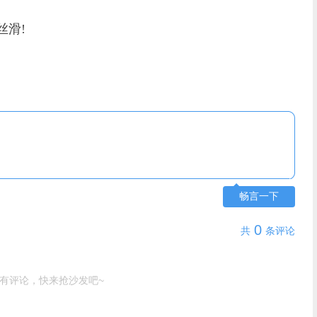
滑!
畅言一下
0
共
条评论
有评论，快来抢沙发吧~