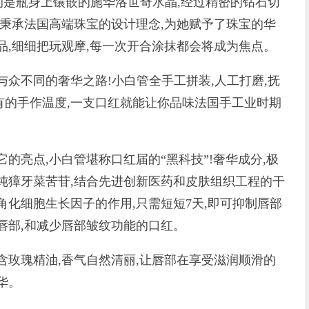
的是瓶身上镶嵌的施华洛世奇水晶,经过精密的钻石切
。秉承法国高端珠宝的设计理念,为她赋予了珠宝的华
品,细细把玩观摩,每一次开合涂抹都会将成为焦点。
众不同的奢华之路!小白管全手工拼装,人工打磨,抚
有的手作温度,一支口红就能让你品味法国手工业时期
亮点,小白管堪称口红届的“黑科技”!奢华成分,极
纯獐牙菜苦苷,结合先进创新医药和皮肤组织工程的干
角化细胞生长因子的作用,只需短短7天,即可抑制唇部
唇部,和减少唇部皱纹功能的口红。
玫瑰精油,香气自然清丽,让唇部在享受滋润顺滑的
华。