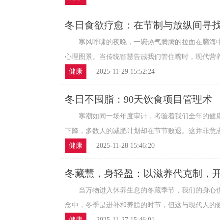
冬日食欲疗愈：在节制与放纵间寻
寒风呼啸的夜晚，一碗热气腾腾的拉面在脑海中
心理图景。当传统智慧告诫我们管住嘴时，现代营养心
健康
2025-11-29 15:52:24
冬日不囤脂：90天饮食项目管理术
寒潮如同一场年度审计，考验着我们全年的健康
下降，多数人的减肥计划却在节节败退。这并非意志力
健康
2025-11-28 15:46:20
冬藏慧，身轻盈：以滋养代克制，
当万物进入休养生息的冬藏季节，我们的身心也
念中，冬季是进补和养膘的时节，但这与现代人的健康
健康
2025-11-27 15:46:01