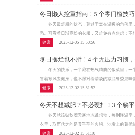
冬日懒人控重指南！5 个零门槛技
冬天最舒服的状态，莫过于窝在温暖的角落里，
愁。可看着日渐宽松的衣服，又难免有点焦虑：不想运
健康
2025-12-05 15:50:56
冬日摆烂也不胖！4 个无压力习惯
冬天的快乐，一半藏在热气腾腾的饭菜里，一半
冒着寒风去健身，也不愿对着清淡的减脂餐委屈味蕾，
健康
2025-12-02 15:51:52
冬天不想减肥？不必硬扛！3 个躺
冬天就该贴秋膘天寒地冻谁想动，每到降温季，
衣里，取而代之的是暖乎乎的火锅、沙发上的葛优躺。
健康
2025-12-02 15:51:10