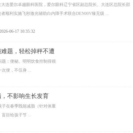
视界
连爱尔卓越眼科医院，爱尔眼科辽宁省区副总院长、大连区总院长邵
者顺利实施飞秒激光辅助白内障手术联合DEN00V臻无级 ...
2026-06-17 10:35:32
秘难题，轻松掉秤不遭
题：便秘。明明饮食控制得很
便，不仅身 ...
脂，不影响生长发育
子在春季既能减脂（针对体重
目给孩子节 ...