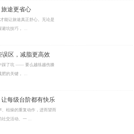
，旅途更省心
才能让旅途真正舒心。无论是
坑技巧， ...
些误区，减脂更高效
了坑 —— 要么越练越伤膝
的关键， ...
，让每级台阶都有快乐
、枯燥的重复动作，进而望而
交活动、一 ...