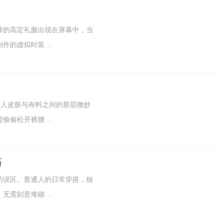
的高定礼服出现在屏幕中，当
的虚拟时装 ...
人皮肤与布料之间的那层微妙
偷松开裤腰 ...
巧
误区。普通人的日常穿搭，核
需刻意堆砌 ...