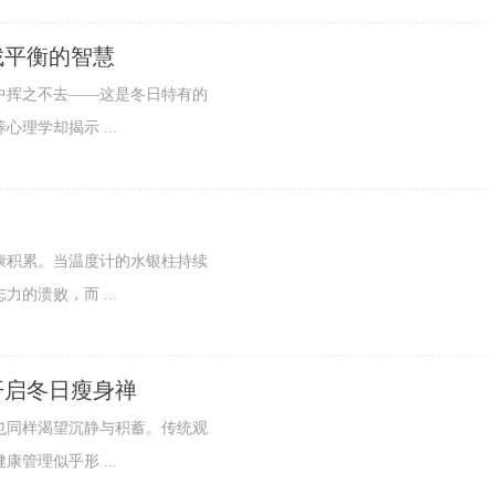
找平衡的智慧
挥之不去——这是冬日特有的
理学却揭示 ...
积累。当温度计的水银柱持续
的溃败，而 ...
开启冬日瘦身禅
同样渴望沉静与积蓄。传统观
管理似乎形 ...