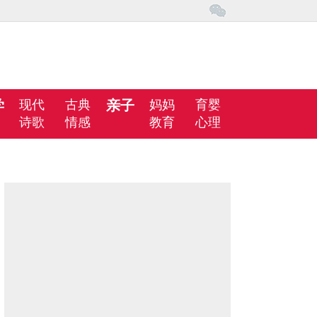
学
现代
古典
亲子
妈妈
育婴
诗歌
情感
教育
心理