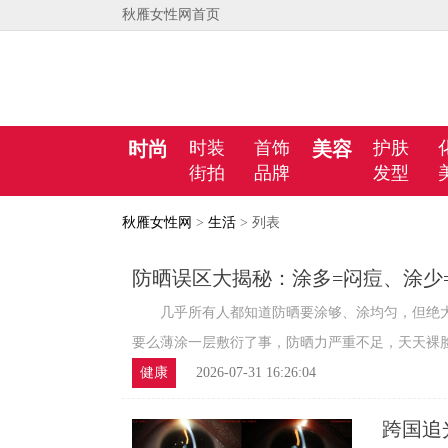
秋雁女性网首页
时尚
时装
首饰
美容
护肤
街拍
品牌
发型
秋雁女性网
>
生活
> 列表
防晒误区大揭秘：涂多=闷痘、涂少
全公开
几乎所有人都知道防晒要涂够、涂均匀，但绝大
要么薄涂一层敷衍了事，防晒力严重不足，天天裸脸晒
健康
2026-07-31 16:26:04
跨国追