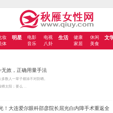
化妆
明星
电影
电视
生活
健康
休闲
文
美体
音乐
八卦
家居
美食
=无效，正确用量手法
多数人一辈子都涂不对防晒。
太阳；要么 ...
光！大连爱尔眼科邵彦院长屈光白内障手术重返全