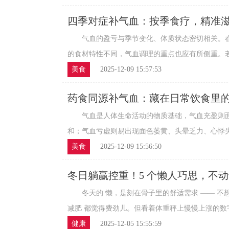
四季对症补气血：按季食疗，精准
气血的盈亏与季节变化、体质状态密切相关。春
的食材特性不同，气血调理的重点也应有所侧重。若能
美食
2025-12-09 15:57:53
药食同源补气血：藏在日常饮食里
气血是人体生命活动的物质基础，气血充盈则面
和；气血亏虚则易出现面色萎黄、头晕乏力、心悸失眠
美食
2025-12-09 15:56:50
冬日躺赢控重！5 个懒人巧思，不
冬天的 懒，是刻在骨子里的舒适需求 —— 不想
减肥 都觉得费劲儿。但看着体重秤上慢慢上涨的数字，
健康
2025-12-05 15:55:59