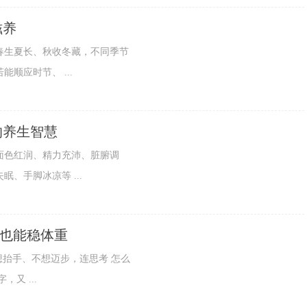
滋养
生夏长、秋收冬藏，不同季节
顺应时节、 ...
的养生智慧
色红润、精力充沛、脏腑调
、手脚冰凉等 ...
动也能稳体重
抬手、不想迈步，连思考 怎么
又 ...