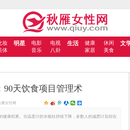
化妆
明星
电影
电视
生活
健康
休闲
文
美体
音乐
八卦
家居
美食
：90天饮食项目管理术
秋雁女性网
健康积累。当温度计的水银柱持续下降，多数人的减肥计划却在