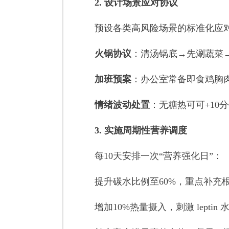
2. 设计场景应对协议
预设各类高风险场景的标准化应
火锅协议
：清汤锅底→先涮蔬菜
加班预案
：办公室常备即食鸡胸
情绪波动处置
：无糖热可可+10
3. 实施周期性营养调度
每10天安排一次“营养强化日”：
提升碳水比例至60%，重点补充
增加10%热量摄入，刺激 leptin 