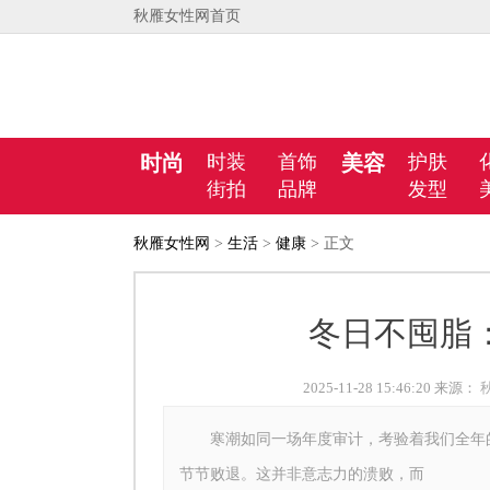
秋雁女性网首页
时尚
时装
首饰
美容
护肤
街拍
品牌
发型
秋雁女性网
>
生活
>
健康
> 正文
冬日不囤脂
2025-11-28 15:46:20 来源：
寒潮如同一场年度审计，考验着我们全年的
节节败退。这并非意志力的溃败，而