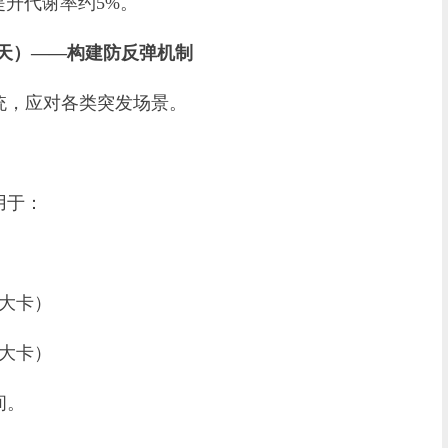
升代谢率约5%。
0天）——构建防反弹机制
，应对各类突发场景。
用于：
大卡）
大卡）
间。