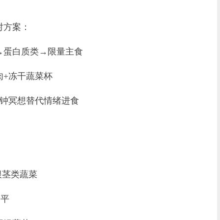
对方案：
→蛋白质类→限量主食
肉+冻干蔬菜杯
分钟冥想替代情绪进食
根茎类蔬菜
水平