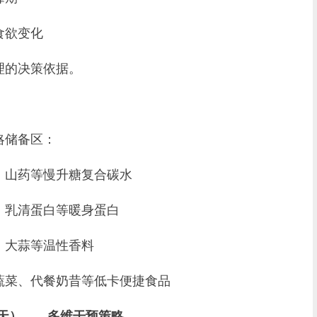
食欲变化
的决策依据。
储备区：
、山药等慢升糖复合碳水
、乳清蛋白等暖身蛋白
、大蒜等温性香料
蔬菜、代餐奶昔等低卡便捷食品
0天）——多维干预策略