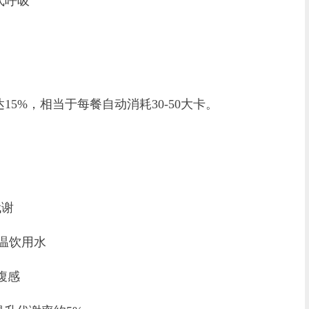
式呼吸
%，相当于每餐自动消耗30-50大卡。
代谢
℃恒温饮用水
饱腹感