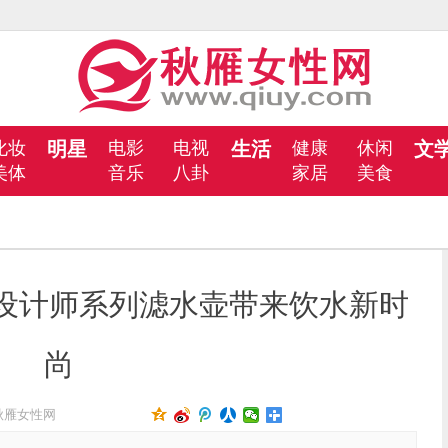
化妆
明星
电影
电视
生活
健康
休闲
文
美体
音乐
八卦
家居
美食
le设计师系列滤水壶带来饮水新时
尚
秋雁女性网