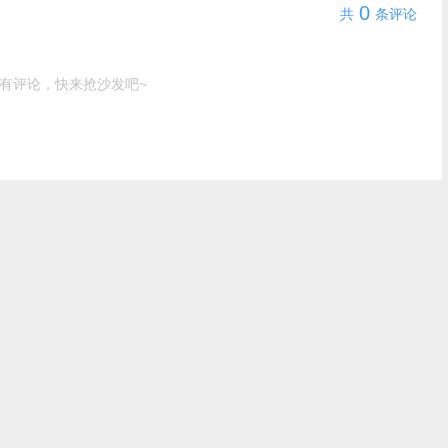
0
共
条评论
有评论，快来抢沙发吧~