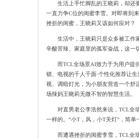
生活上手忙脚乱的王晓莉，却还要
一直力争C位的闺蜜李雪。对即将到
挫折的闺蜜，王晓莉又该如何应对？
生活中，王晓莉只是众多被工作家
辛酸苦辣、家庭里的孤军奋战，这一
而TCL全场景AI致力于为用户提供
锁、电视的千人千面·个性化推荐让生
视、调暗灯光，为小朋友营造一个舒适
场辣妈王晓莉无微不智的智慧生活。
对直男老公李浩然来说，TCL全场
一样的。“小T，风，小T关灯”，简
而遭遇挫折的闺蜜李雪，TCL全场