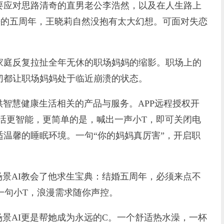
应对思路清奇的直男老公李浩然，以及在人生路上
来的五周年，王晓莉自然没抱有太大幻想。可面对失恋
庭反复拉扯全年无休的职场妈妈的缩影。职场上的
切都让职场妈妈处于临近崩溃的状态。
智慧健康生活相关的产品与服务。APP远程授权开
活更智能，更简单的是，喊出一声小T，即可关闭电
温馨的睡眠环境。一句“你的妈妈真厉害”，开启职
景AI教会了他求生宝典：结婚五周年，必须来点不
单一句小T，浪漫需求随你声控。
景AI更是帮她成为永远的C。一个舒适热水澡，一杯