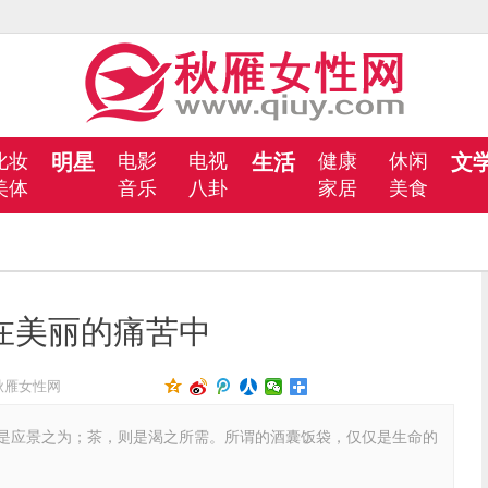
化妆
明星
电影
电视
生活
健康
休闲
文
美体
音乐
八卦
家居
美食
在美丽的痛苦中
秋雁女性网
应景之为；茶，则是渴之所需。所谓的酒囊饭袋，仅仅是生命的