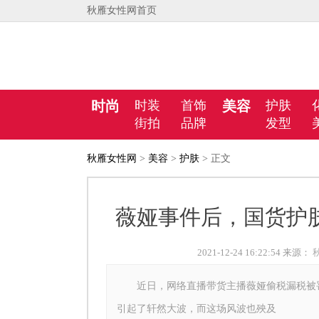
秋雁女性网首页
时尚
时装
首饰
美容
护肤
街拍
品牌
发型
秋雁女性网
>
美容
>
护肤
> 正文
薇娅事件后，国货护
2021-12-24 16:22:54 来源：
近日，网络直播带货主播薇娅偷税漏税被罚
引起了轩然大波，而这场风波也殃及