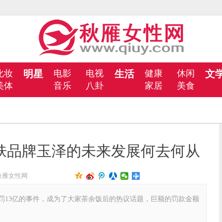
化妆
明星
电影
电视
生活
健康
休闲
文
美体
音乐
八卦
家居
美食
肤品牌玉泽的未来发展何去何从
秋雁女性网
13亿的事件，成为了大家茶余饭后的热议话题，巨额的罚款金额