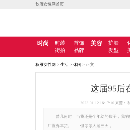
秋雁女性网首页
时尚
时装
首饰
美容
护肤
街拍
品牌
发型
秋雁女性网
>
生活
>
休闲
> 正文
这届95
2023-01-12 16:17:10 来源：
曾几何时，当我还是个年幼的孩子，我的妈
厂置办年货。 但每每大逛三天，