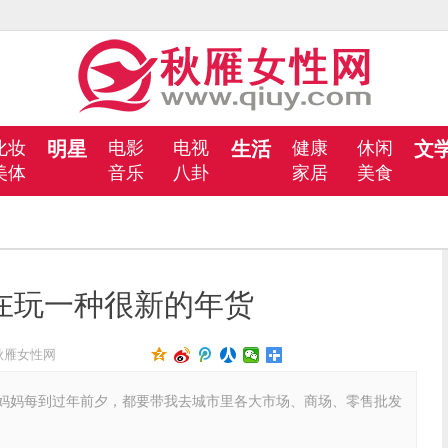
化妆
明星
电影
电视
生活
健康
休闲
文
美体
音乐
八卦
家居
美食
后在玩一种很新的年货
秋雁女性网
妈每到过年前夕，都要带我去城市里各大市场、商场、零售批发