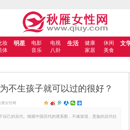
化妆
明星
电影
电视
生活
健康
休闲
文
美体
音乐
八卦
家居
美食
为不生孩子就可以过的很好？
秋雁女性网
自己的后代。细观中国历代的谱系图，不难发现，贵族的后代往