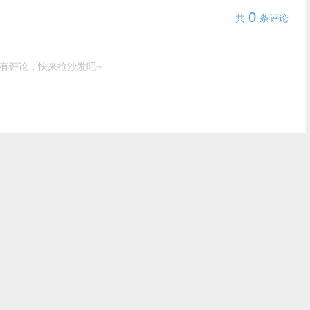
0
共
条评论
有评论，快来抢沙发吧~