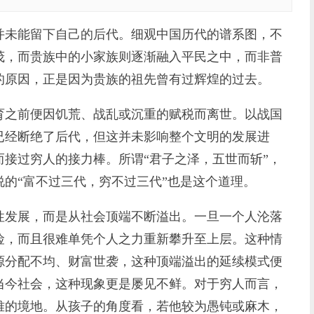
未能留下自己的后代。细观中国历代的谱系图，不
茂，而贵族中的小家族则逐渐融入平民之中，而非普
的原因，正是因为贵族的祖先曾有过辉煌的过去。
之前便因饥荒、战乱或沉重的赋税而离世。以战国
已经断绝了后代，但这并未影响整个文明的发展进
接过穷人的接力棒。所谓“君子之泽，五世而斩”，
的“富不过三代，穷不过三代”也是这个道理。
发展，而是从社会顶端不断溢出。一旦一个人沦落
险，而且很难单凭个人之力重新攀升至上层。这种情
源分配不均、财富世袭，这种顶端溢出的延续模式便
当今社会，这种现象更是屡见不鲜。对于穷人而言，
难的境地。从孩子的角度看，若他较为愚钝或麻木，