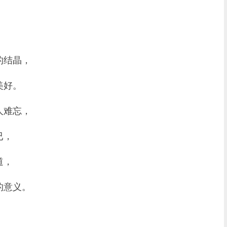
的结晶，
美好。
人难忘，
已，
道，
的意义。