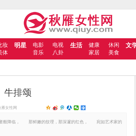
化妆
明星
电影
电视
生活
健康
休闲
文
美体
音乐
八卦
家居
美食
牛排颂
秋雁女性网
般降临， 那鲜嫩的纹理，那深邃的红色， 宛如艺术家的