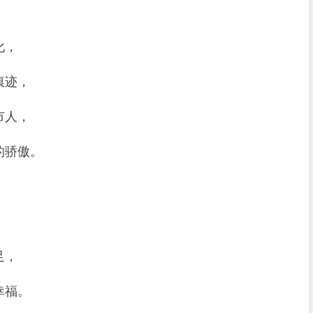
化，
痕迹，
市人，
的骄傲。
足，
幸福。