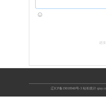
还没
辽ICP备19018940号-3
站长统计
qiuy.