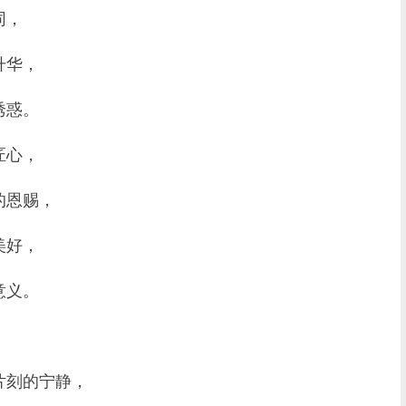
同，
升华，
诱惑。
匠心，
的恩赐，
美好，
意义。
刻的宁静，