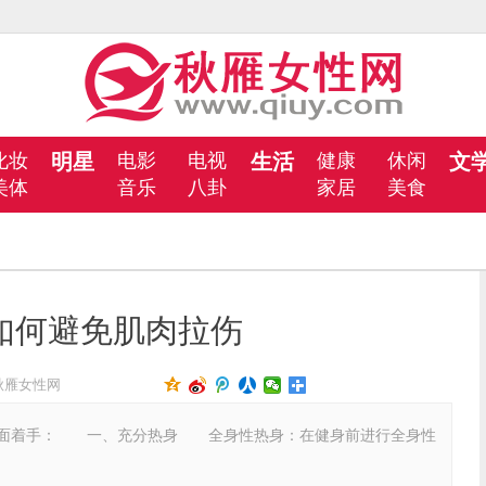
化妆
明星
电影
电视
生活
健康
休闲
文
美体
音乐
八卦
家居
美食
如何避免肌肉拉伤
秋雁女性网
面着手： 一、充分热身 全身性热身：在健身前进行全身性