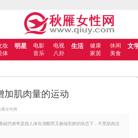
化妆
明星
电影
电视
生活
健康
休闲
文
美体
音乐
八卦
家居
美食
增加肌肉量的运动
秋雁女性网
代谢率是指人体在清醒而又极端安静的状态下，不受肌肉活