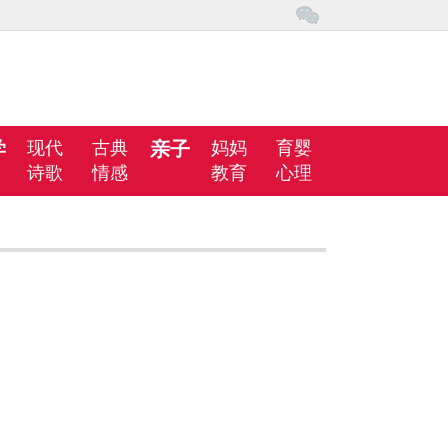
学
现代
古典
亲子
妈妈
育婴
诗歌
情感
教育
心理