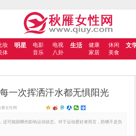
化妆
明星
电影
电视
生活
健康
休闲
文
美体
音乐
八卦
家居
美食
每一次挥洒汗水都无惧阳光
秋雁女性网
还可能因晒伤影响运动状态。对于运动爱好者而言，防晒不是负