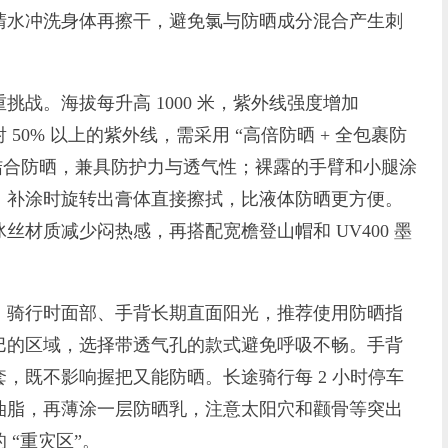
清水冲洗身体再擦干，避免氯与防晒成分混合产生刺
。海拔每升高 1000 米，紫外线强度增加
 50% 以上的紫外线，需采用 “高倍防晒 + 全包裹防
的物化结合防晒，兼具防护力与透气性；裸露的手臂和小腿涂
，补涂时旋转出膏体直接擦拭，比液体防晒更方便。
材质减少闷热感，再搭配宽檐登山帽和 UV400 墨
骑行时面部、手背长期直面阳光，推荐使用防晒指
巴的区域，选择带透气孔的款式避免呼吸不畅。手背
，既不影响握把又能防晒。长途骑行每 2 小时停车
油脂，再薄涂一层防晒乳，注意太阳穴和颧骨等突出
 “重灾区”。