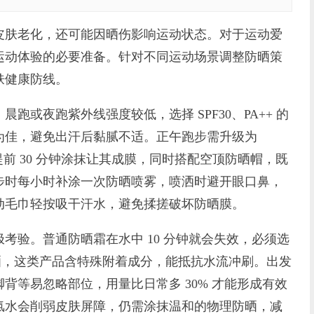
肤老化，还可能因晒伤影响运动状态。对于运动爱
运动体验的必要准备。针对不同运动场景调整防晒策
肤健康防线。
夜跑紫外线强度较低，选择 SPF30、PA++ 的
为佳，避免出汗后黏腻不适。正午跑步需升级为
晒，提前 30 分钟涂抹让其成膜，同时搭配空顶防晒帽，既
步时每小时补涂一次防晒喷雾，喷洒时避开眼口鼻，
动毛巾轻按吸干汗水，避免揉搓破坏防晒膜。
验。普通防晒霜在水中 10 分钟就会失效，必须选
泳防晒，这类产品含特殊附着成分，能抵抗水流冲刷。出发
背等易忽略部位，用量比日常多 30% 才能形成有效
氯水会削弱皮肤屏障，仍需涂抹温和的物理防晒，减