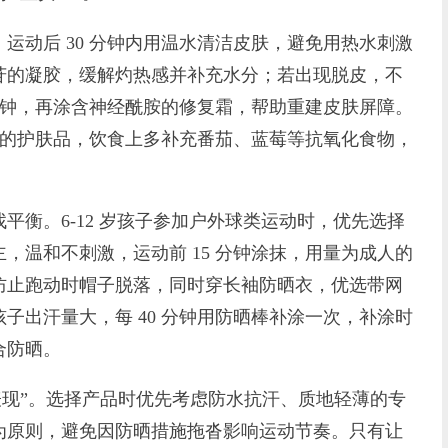
动后 30 分钟内用温水清洁皮肤，避免用热水刺激
苷的凝胶，缓解灼热感并补充水分；若出现脱皮，不
 分钟，再涂含神经酰胺的修复霜，帮助重建皮肤屏障。
酸类的护肤品，饮食上多补充番茄、蓝莓等抗氧化食物，
衡。6-12 岁孩子参加户外球类运动时，优先选择
，温和不刺激，运动前 15 分钟涂抹，用量为成人的
防止跑动时帽子脱落，同时穿长袖防晒衣，优选带网
子出汗量大，每 40 分钟用防晒棒补涂一次，补涂时
合防晒。
现”。选择产品时优先考虑防水抗汗、质地轻薄的专
为原则，避免因防晒措施拖沓影响运动节奏。只有让