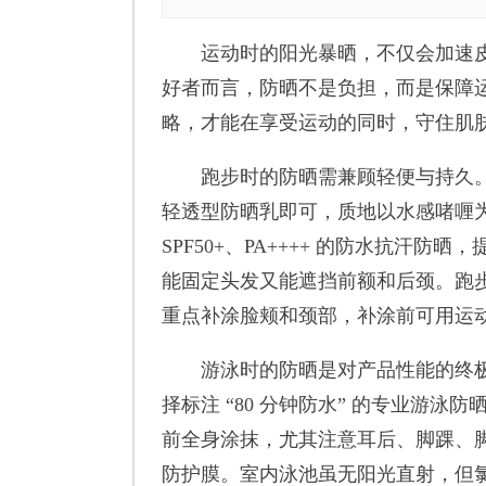
运动时的阳光暴晒，不仅会加速皮
好者而言，防晒不是负担，而是保障
略，才能在享受运动的同时，守住肌
跑步时的防晒需兼顾轻便与持久。晨跑或
轻透型防晒乳即可，质地以水感啫喱
SPF50+、PA++++ 的防水抗汗防
能固定头发又能遮挡前额和后颈。跑
重点补涂脸颊和颈部，补涂前可用运
游泳时的防晒是对产品性能的终极考
择标注 “80 分钟防水” 的专业游
前全身涂抹，尤其注意耳后、脚踝、脚
防护膜。室内泳池虽无阳光直射，但