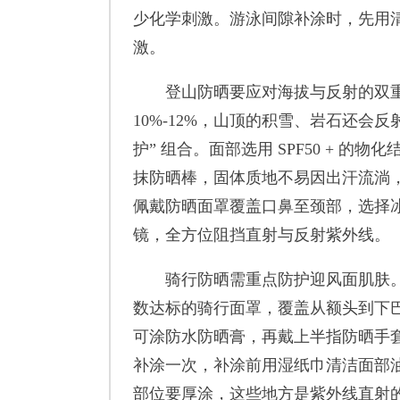
少化学刺激。游泳间隙补涂时，先用
激。
登山防晒要应对海拔与反射的双重挑战
10%-12%，山顶的积雪、岩石还会反射
护” 组合。面部选用 SPF50 + 
抹防晒棒，固体质地不易因出汗流淌
佩戴防晒面罩覆盖口鼻至颈部，选择冰丝
镜，全方位阻挡直射与反射紫外线。
骑行防晒需重点防护迎风面肌肤。
数达标的骑行面罩，覆盖从额头到下
可涂防水防晒膏，再戴上半指防晒手套
补涂一次，补涂前用湿纸巾清洁面部
部位要厚涂，这些地方是紫外线直射的