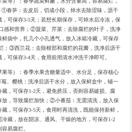
菜等）：春季蔬菜鲜嫩，水分含量高，容易腐烂，
。①春笋：去皮后，切成小段，焯水去除涩味，沥干
，可保存3-5天；若想长期保存，可焯水后冷冻，保
响口感和营养；②菠菜、芹菜：去除腐烂的叶子，洗净
保鲜袋中，扎几个小孔透气，放入冰箱冷藏，可保存
腐烂；③西兰花：去除根部和腐烂的花瓣，洗净后沥干
，可保存3-4天，食用前用清水冲洗干净即可。
果等）：春季水果含糖量适中、水分足，保存核心
草莓、樱桃：洗净后沥干水分，放入保鲜盒中，铺一
藏，可保存1-2天，避免挤压，否则容易破损、腐
存放，导致腐烂加快；②小番茄：无需清洗，放入保
藏，可保存3-5天，食用时再清洗，既能保持新鲜，
冷藏，放在阴凉、通风、干燥的地方，可保存1-2
则容易腐烂。