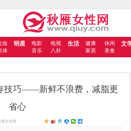
化妆
明星
电影
电视
生活
健康
休闲
文
美体
音乐
八卦
家居
美食
存技巧——新鲜不浪费，减脂更
省心
秋雁女性网