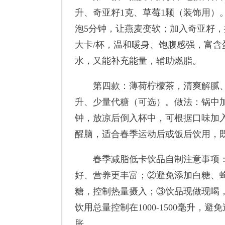
升、奇亚籽1克、草莓1颗（装饰用）
泡5分钟，让燕麦变软；加入奇亚籽，
大卡/杯，温和暖身、饱腹感强，富
水，又能补充能量，辅助燃脂。
第四款：薄荷柠檬茶，清爽解腻、提
升、少量代糖（可选）。做法：锅中
钟，放凉后倒入杯中，可根据口味加入
醒脑，适合春季运动后或饭后饮用，
春季减脂低卡饮品自制注意事项：
好、营养更丰富；②避免添加白糖、
糖，控制热量摄入；③饮品现做现喝
饮用总量控制在1000-1500毫升
胀。