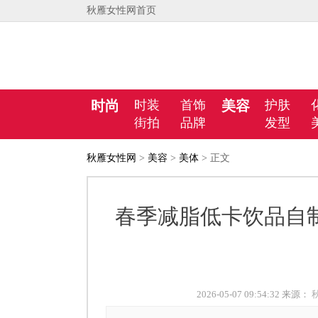
秋雁女性网首页
时尚
时装
首饰
美容
护肤
街拍
品牌
发型
秋雁女性网
>
美容
>
美体
> 正文
春季减脂低卡饮品自
2026-05-07 09:54:32 来源：