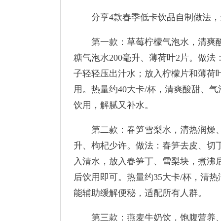
分享4款春季低卡饮品自制做法，
第一款：草莓柠檬气泡水，清爽酸甜
糖气泡水200毫升、薄荷叶2片。做
子轻轻压出汁水；放入柠檬片和薄荷叶
用。热量约40大卡/杯，清爽酸甜、
饮用，解腻又补水。
第二款：春笋雪梨水，清热润燥、低卡
升、枸杞少许。做法：春笋去皮、切
入清水，放入春笋丁、雪梨块，煮沸后
后饮用即可。热量约35大卡/杯，清
能辅助缓解便秘，适配所有人群。
第三款：燕麦牛奶饮，饱腹营养、温