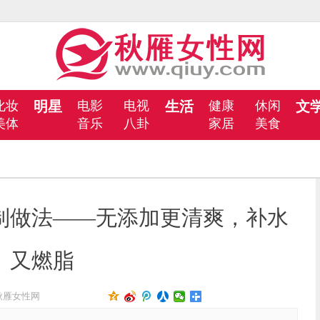
化妆
明星
电影
电视
生活
健康
休闲
文
美体
音乐
八卦
家居
美食
制做法——无添加更清爽，补水
又燃脂
秋雁女性网