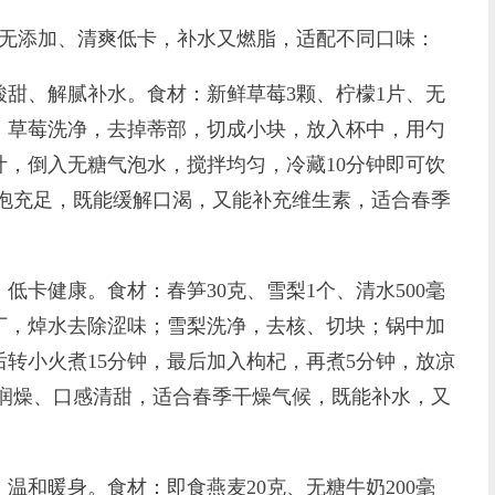
无添加、清爽低卡，补水又燃脂，适配不同口味：
、解腻补水。食材：新鲜草莓3颗、柠檬1片、无
法：草莓洗净，去掉蒂部，切成小块，放入杯中，用勺
，倒入无糖气泡水，搅拌均匀，冷藏10分钟即可饮
气泡充足，既能缓解口渴，又能补充维生素，适合春季
健康。食材：春笋30克、雪梨1个、清水500毫
丁，焯水去除涩味；雪梨洗净，去核、切块；锅中加
转小火煮15分钟，最后加入枸杞，再煮5分钟，放凉
热润燥、口感清甜，适合春季干燥气候，既能补水，又
和暖身。食材：即食燕麦20克、无糖牛奶200毫