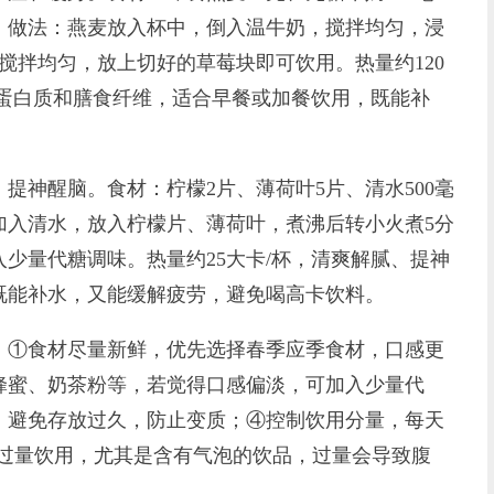
。做法：燕麦放入杯中，倒入温牛奶，搅拌均匀，浸
搅拌均匀，放上切好的草莓块即可饮用。热量约120
含蛋白质和膳食纤维，适合早餐或加餐饮用，既能补
神醒脑。食材：柠檬2片、薄荷叶5片、清水500毫
加入清水，放入柠檬片、薄荷叶，煮沸后转小火煮5分
少量代糖调味。热量约25大卡/杯，清爽解腻、提神
既能补水，又能缓解疲劳，避免喝高卡饮料。
①食材尽量新鲜，优先选择春季应季食材，口感更
蜂蜜、奶茶粉等，若觉得口感偏淡，可加入少量代
，避免存放过久，防止变质；④控制饮用分量，每天
，避免过量饮用，尤其是含有气泡的饮品，过量会导致腹