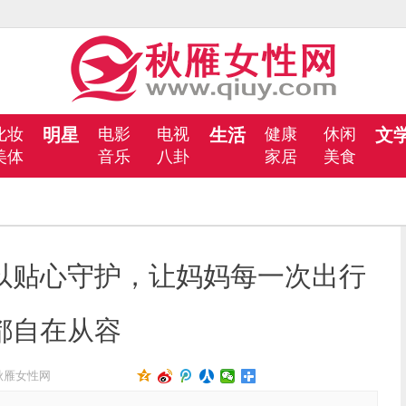
化妆
明星
电影
电视
生活
健康
休闲
文
美体
音乐
八卦
家居
美食
以贴心守护，让妈妈每一次出行
都自在从容
秋雁女性网