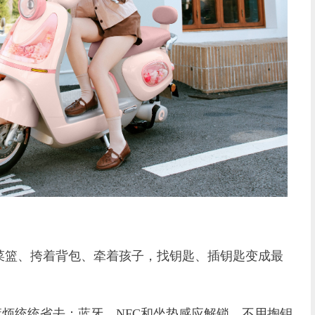
篮、挎着背包、牵着孩子，找钥匙、插钥匙变成最
烦统统省去：蓝牙、NFC和坐垫感应解锁，不用掏钥