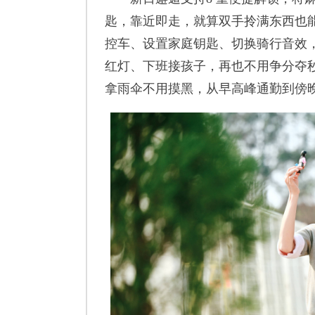
匙，靠近即走，就算双手拎满东西也能轻
控车、设置家庭钥匙、切换骑行音效
红灯、下班接孩子，再也不用争分夺
拿雨伞不用摸黑，从早高峰通勤到傍