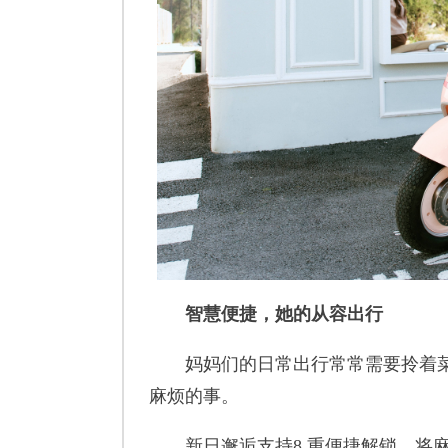
智慧便捷
，
她的从容出行
妈妈们的日常出行常常需要拎着菜
麻烦的事。
新日邂逅支持8 重便捷解锁，将麻