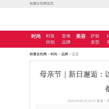
秋雁女性网首页
时尚
时装
首饰
美容
护肤
街拍
品牌
发型
秋雁女性网
>
时尚
>
品牌
> 正文
母亲节｜新日邂逅：
2026-05-08 16:16:27 来源：