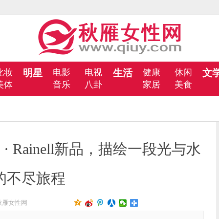
化妆
明星
电影
电视
生活
健康
休闲
文
美体
音乐
八卦
家居
美食
 · Rainell新品，描绘一段光与水
的不尽旅程
秋雁女性网