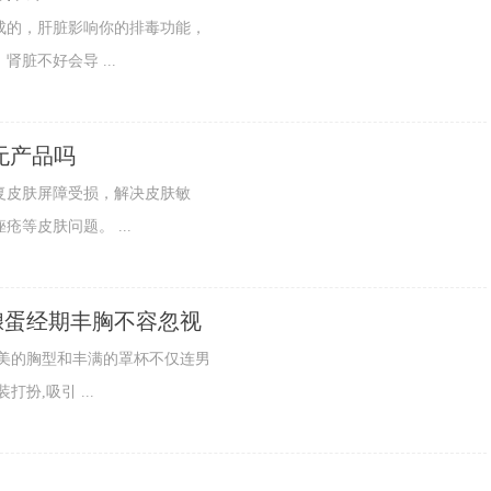
成的，肝脏影响你的排毒功能，
脏不好会导 ...
无产品吗
复皮肤屏障受损，解决皮肤敏
等皮肤问题。 ...
酿蛋经期丰胸不容忽视
美的胸型和丰满的罩杯不仅连男
扮,吸引 ...