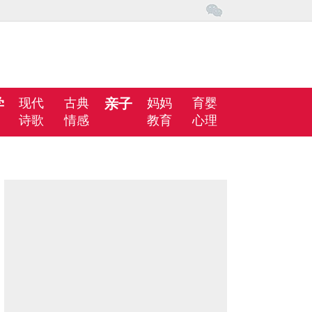
学
现代
古典
亲子
妈妈
育婴
诗歌
情感
教育
心理