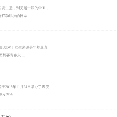
资生堂，到另起一派的SKII，
打动肌肤的日系 ...
。肌肤对于女生来说是年龄最直
要青春永 ...
018年11月24日举办了蝶变
发布会 ...