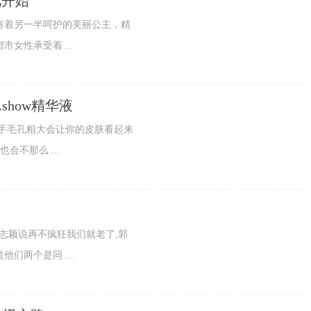
肌开始
有着另一半呵护的美丽公主，精
女性承受着 ...
how精华液
手毛孔粗大会让你的皮肤看起来
会不那么 ...
志颖说再不疯狂我们就老了,郭
们两个是同 ...