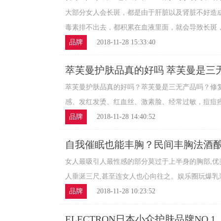
大部分女人会长斑，都是由于肝脏以及肾脏不好造
毒素排不出去，都积累在血液里面，就会导致长斑，肾
品牌
2018-11-28 15:33:40
萃芙曼护肤品真的好吗 萃芙曼是三
萃芙曼护肤品真的好吗？萃芙曼是三无产品吗？修
感、发红发烫、红血丝、激素脸、经常过敏，痘痘痤疮
品牌
2018-11-28 14:40:52
自我催眠也能丰胸？民间丰胸法酒
女人最吸引人最性感的部分莫过于上半身的胸部,优
人垂涎三尺,甚至连女人也心向往之。娱乐圈玩爆乳装打
品牌
2018-11-28 10:23:52
ELECTRON日本小众护肤品牌NO.1