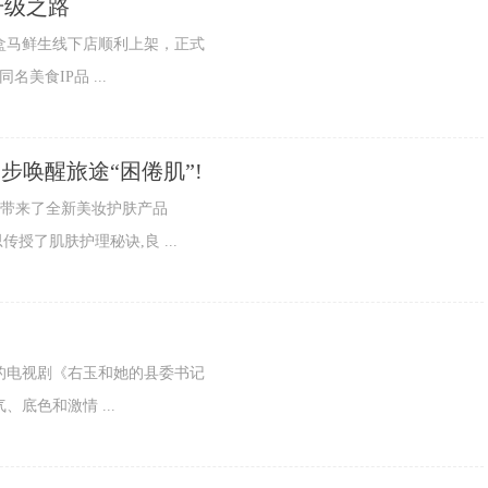
升级之路
盒马鲜生线下店顺利上架，正式
美食IP品 ...
一步唤醒旅途“困倦肌”!
人带来了全新美妆护肤产品
授了肌肤护理秘诀,良 ...
品的电视剧《右玉和她的县委书记
底色和激情 ...