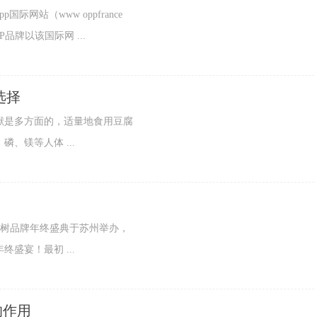
际网站（www oppfrance
P品牌以该国际网 ...
选择
献是多方面的，适量地食用豆腐
、镁等人体 ...
D·英树品牌年终盛典于苏州举办，
盛宴！最初 ...
的作用