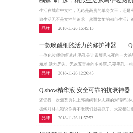
颐莲“昕”选：精致生活从呵护轻熟
生活在城市中女性，无论是高贵的单身女王，还是
致生活无不是女性的追求，然而繁忙的都市生活让都市
品牌
2018-11-26 16:45:13
一款唤醒细胞活力的修护神器——Q.s
一位化妆师曾经说过:毛孔是让素颜见光死的一大杀
粗糙,活力尽失。无论五官生的多美丽,只要毛孔一粗也
品牌
2018-11-26 12:26:45
Q.show精华液 安全可靠的抗衰神器
还记得一次颁奖典礼上郭德纲和林志颖的对话吗?林
德纲对林志颖说你再不老我们就要疯了。大家都知道他
品牌
2018-11-26 11:57:53