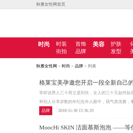
秋雁女性网首页
时尚
时装
首饰
美容
护肤
街拍
品牌
发型
秋雁女性网
>
时尚
>
品牌
> 列表
格莱宝美孕邀您开启一段全新自己
常听说男人三十而立是到坎，女人的三十又如何如
和别人分享岁数的年纪在外人眼中，我气质优雅，事业有
品牌
2018-11-30 15:36:29
MoocHi SKIN 洁面慕斯泡泡 ——