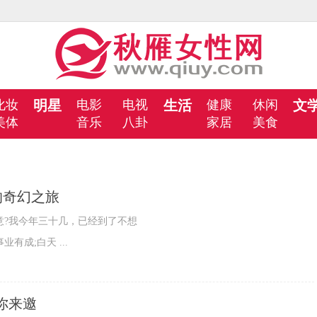
化妆
明星
电影
电视
生活
健康
休闲
文
美体
音乐
八卦
家居
美食
的奇幻之旅
意?我今年三十几，已经到了不想
成;白天 ...
等你来邀