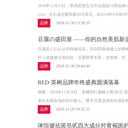
元
2018年11月23日，黑色星期五当天法国设计师品牌opp国
com）当天成交额突破50万美元。自2018年6月初OP
品牌
2018-11-30 13:38:35
豆腐の盛田屋 ——你的自然美肌新
豆腐是人们公认的保健佳品，其在防病保健上的奉
对人体健康大有好处。豆腐营养丰富，含有铁、钙、磷
品牌
2018-11-30 10:04:44
RED·英树品牌年终盛典圆满落幕
摘要：2018年11月18日，荣耀同行巅峰之夜|RE
来自全国各地的RED家人，携手共度这场有价值的年终
品牌
2018-11-29 10:35:51
体恒健祛斑皂甙四大成分对黄褐斑