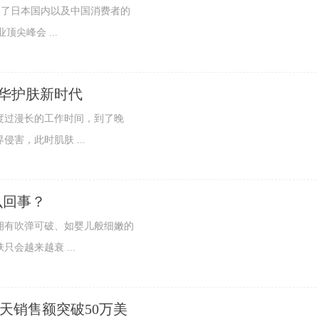
！受到了日本国内以及中国消费者的
顶尖峰会 ...
开启精华护肤新时代
度过漫长的工作时间，到了晚
害，此时肌肤 ...
么回事？
拥有吹弹可破、如婴儿般细嫩的
会越来越衰 ...
当天销售额突破50万美