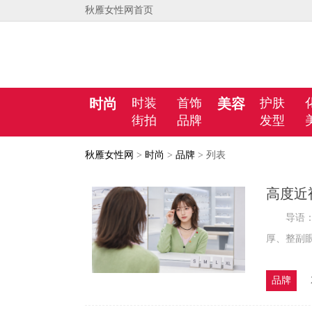
秋雁女性网首页
时尚
时装
首饰
美容
护肤
街拍
品牌
发型
秋雁女性网
>
时尚
>
品牌
> 列表
高度近
导语：近
厚、整副眼
品牌