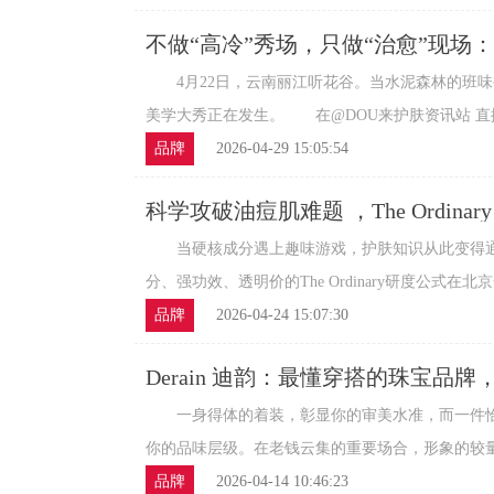
不做“高冷”秀场，只做“治愈”现场
经
4月22日，云南丽江听花谷。当水泥森林的班味
美学大秀正在发生。 在@DOU来护肤资讯站 直播间
品牌
2026-04-29 15:05:54
科学攻破油痘肌难题 ，The Ordin
游戏厅」限时上线
当硬核成分遇上趣味游戏，护肤知识从此变得通俗
分、强功效、透明价的The Ordinary研度公式在北京开
品牌
2026-04-24 15:07:30
Derain 迪韵：最懂穿搭的珠宝品
名片
一身得体的着装，彰显你的审美水准，而一件恰
你的品味层级。在老钱云集的重要场合，形象的较量早
品牌
2026-04-14 10:46:23