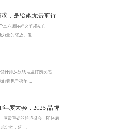
需求，是给她无畏前行
 个三八国际妇女节如期而
量的绽放。但 ...
设计师从故纸堆里打捞灵感，
看见千禧年 ...
OP年度大会，2026 品牌
一年一度最重磅的跨境盛会，即将启
式定档，落 ...