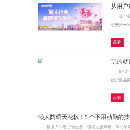
从用户
这个春夏
想安排一次
品牌
玩的就是功
乐场限
6月27日
效护肤品牌Th
品牌
懒人防晒天花板！5 个不用动脑的
很多人知道防晒重要，但就是嫌麻烦，涂防晒嫌