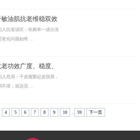
，干敏油肌抗老维稳双效
入抗老误区：依赖单一成分淡
化问题始终 ...
化抗老功效广度、稳度、
入危局：干皮频繁起皮脱屑，
堪；就连混 ...
4
5
6
7
8
9
10
..
59
下一页