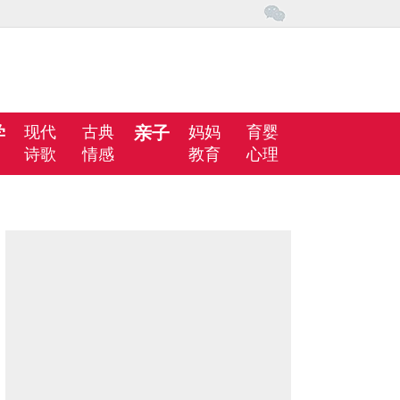
学
现代
古典
亲子
妈妈
育婴
诗歌
情感
教育
心理