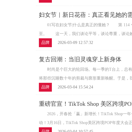
妇女节｜新日花蓓：真正看见她的
的底气
01写在妇女节|什么是真正的懂她？ 第 114
至。 这一天，我们谈论平等，谈论尊重，谈论她力
品牌
2026-03-09 12:57:32
复古回潮：当旧灵魂穿上新身体
时尚是个巨大的轮回场。每一季的T台上，总有
将那些沉睡数十年的剪裁与廓形重新唤醒。于是，我们
品牌
2026-03-04 15:54:24
重磅官宣！TikTok Shop 美区跨境P
增长新方向全在这
2026，开春抢「赢」新增长！TikTok Shop
动！3月16日，TikTok Shop美区跨境POP年度大会正
品牌
2026-03-04 10:57:45