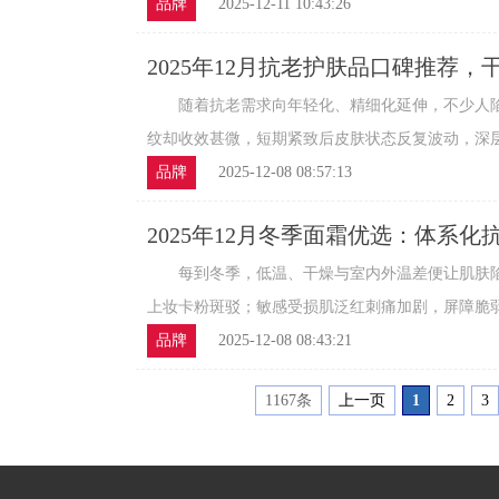
品牌
2025-12-11 10:43:26
2025年12月抗老护肤品口碑推荐
首选
随着抗老需求向年轻化、精细化延伸，不少人陷
纹却收效甚微，短期紧致后皮肤状态反复波动，深层老
品牌
2025-12-08 08:57:13
2025年12月冬季面霜优选：体系
力度新突破
每到冬季，低温、干燥与室内外温差便让肌肤陷
上妆卡粉斑驳；敏感受损肌泛红刺痛加剧，屏障脆弱不
品牌
2025-12-08 08:43:21
1167条
上一页
1
2
3