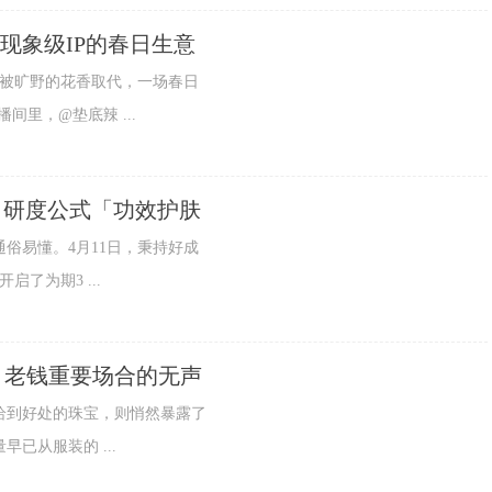
：现象级IP的春日生意
被旷野的花香取代，一场春日
里，@垫底辣 ...
ary 研度公式「功效护肤
易懂。4月11日，秉持好成
启了为期3 ...
牌，老钱重要场合的无声
到好处的珠宝，则悄然暴露了
已从服装的 ...