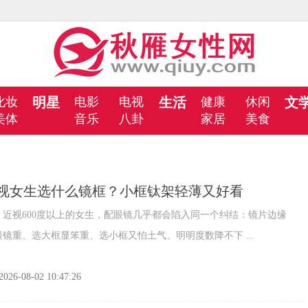
化妆
明星
电影
电视
生活
健康
休闲
文
美体
音乐
八卦
家居
美食
视女生选什么镜框？小框钛架轻薄又好看
视600度以上的女生，配眼镜几乎都会陷入同一个纠结：镜片边缘
镜重、选大框显笨重、选小框又怕土气。明明度数降不下 ...
2026-08-02 10:47:26