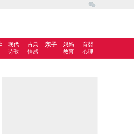
学
现代
古典
亲子
妈妈
育婴
诗歌
情感
教育
心理