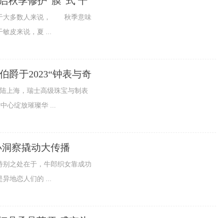
膜开启秋季修护“膜”式 干
大多数人来说， 秋季意味
皮来说，夏 ...
伯爵于2023“钟表与奇
陆上海，瑞士高级珠宝与制表
心绽放璀璨华 ...
小洞察撬动大传播
别之处在于，牛郎织女靠成功
地恋人们的 ...