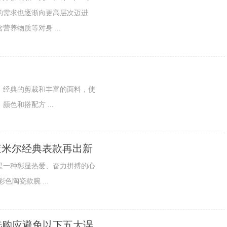
需求也逐渐向更高层次迈进
养物质等对身 ...
经典的剪裁和丰富的面料，使
色和搭配方 ...
E理查米尔经典表款再出新
一种彰显热爱、奋力拼搏的心
彩色陶瓷款腕 ...
选购应避免以下五大误