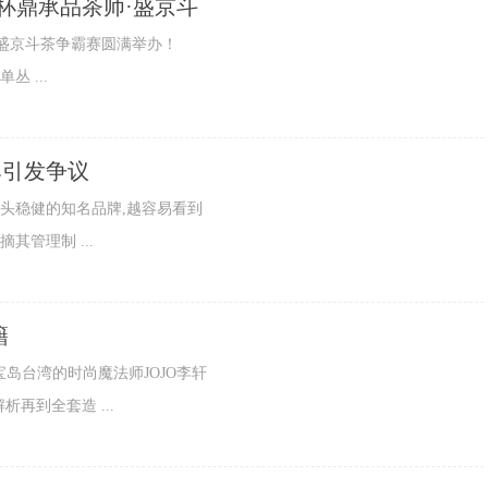
”杯鼎承品茶师·盛京斗
师·盛京斗茶争霸赛圆满举办！
 ...
牌引发争议
头稳健的知名品牌,越容易看到
其管理制 ...
籍
台湾的时尚魔法师JOJO李轩
再到全套造 ...