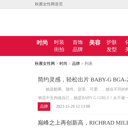
秋雁女性网首页
时尚
时装
首饰
美容
护肤
街拍
品牌
发型
秋雁女性网
>
时尚
>
品牌
> 列表
简约灵感，轻松出片 BABY-G BGA-
她是酷飒、随性、甜美、可爱……她在不同的时
潮流中无拘做自己，她是BABY-G GIRLS！从不被一
品牌
2023-11-29 12:13:08
巅峰之上再创新高，RICHRAD MILL