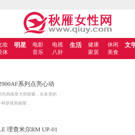
化妆
明星
电影
电视
生活
健康
休闲
文
美体
音乐
八卦
家居
美食
2900AF系列点亮心动
尚风格里大胆探索，在多变的
种穿搭风格限 ...
E 理查米尔RM UP-01