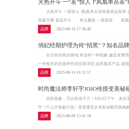
火热开斗 一“茗”惊人 ∣“凤凰单丛茶
茶争霸赛圆满举办！
火热开斗 一茗惊人 ∣凤凰单丛茶杯鼎承品茶
英豪齐聚 茗战开斗 单丛飘香 一展风采 凤凰单丛
品牌
2023-08-16 17:36:40
俏妃经期护理为何“招黑”？知名品
在目前的商业领域,有这样一种现象:越是发展势
一些相关的负面评价或负面消息,或质疑其产品,或指摘
品牌
2023-08-14 16:11:57
时尚魔法师李轩宇JOJO传授变美秘
你的形象，可以价值千万！8月6日下午，来自宝岛
宇《个人IP形象打造》变美课堂从色彩诊断到风格解析
品牌
2023-08-09 13:41:18