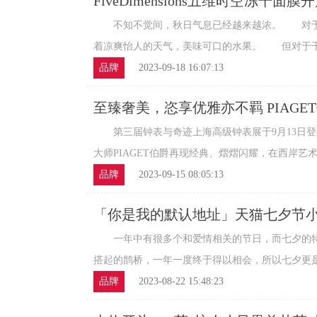
FiveDimensions五维时空冻干面
敏皮也可放心用！
不知不觉间，秋日气息已经越来越浓。 对于
着凉爽怡人的天气，美味可口的水果。 但对于干敏
品牌
2023-09-18 16:07:13
至臻奢美，恣享优雅亦不羁 PIAGET
迹”上海高级钟表展瞩目亮相
第三届钟表与奇迹上海高级钟表展于9月13日登
大师PIAGET伯爵再现经典、熠熠闪耀，在西岸艺术中
品牌
2023-09-15 08:05:13
「你是我的默认地址」天猫七夕节
一年中有很多个和爱情相关的节日，而七夕的特
搭起的鹊桥，一年一度终于得以相会，所以七夕更是异
品牌
2023-08-22 15:48:23