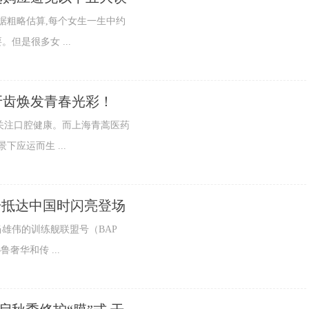
粗略估算,每个女生一生中约
但是很多女 ...
牙齿焕发青春光彩！
注口腔健康。而上海青蒿医药
下应运而生 ...
号抵达中国时闪亮登场
当雄伟的训练舰联盟号（BAP
鲁奢华和传 ...