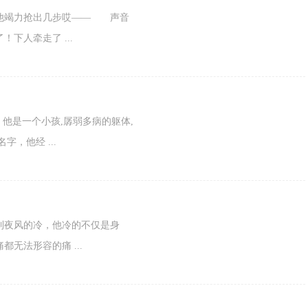
他竭力抢出几步哎—— 声音
下人牵走了 ...
他是一个小孩,孱弱多病的躯体,
，他经 ...
夜风的冷，他冷的不仅是身
无法形容的痛 ...