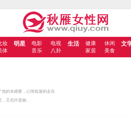
化妆
明星
电影
电视
生活
健康
休闲
文
美体
音乐
八卦
家居
美食
他的未婚妻，心情低落的走在
又也许是她 ...