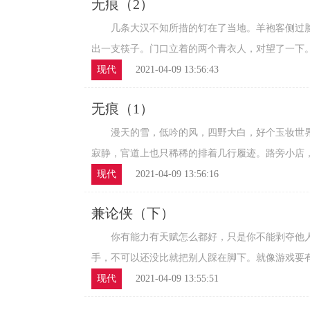
无痕（2）
几条大汉不知所措的钉在了当地。羊袍客侧过脸
出一支筷子。门口立着的两个青衣人，对望了一下。高
现代
2021-04-09 13:56:43
无痕（1）
漫天的雪，低吟的风，四野大白，好个玉妆世界
寂静，官道上也只稀稀的排着几行履迹。路旁小店，老
现代
2021-04-09 13:56:16
兼论侠（下）
你有能力有天赋怎么都好，只是你不能剥夺他人
手，不可以还没比就把别人踩在脚下。就像游戏要有规
现代
2021-04-09 13:55:51