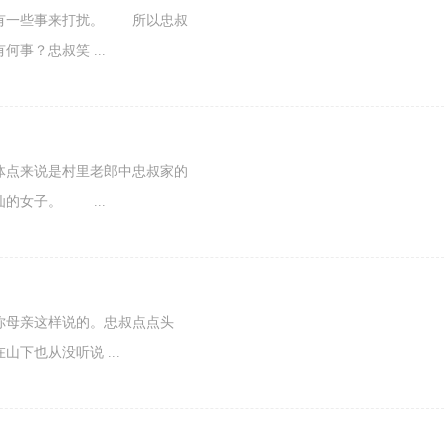
一些事来打扰。 所以忠叔
事？忠叔笑 ...
点来说是村里老郎中忠叔家的
的女子。 ...
母亲这样说的。忠叔点点头
下也从没听说 ...