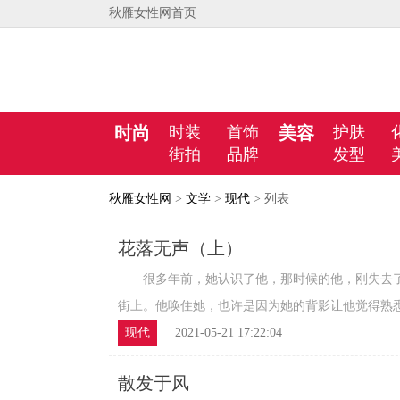
秋雁女性网首页
时尚
时装
首饰
美容
护肤
街拍
品牌
发型
秋雁女性网
>
文学
>
现代
> 列表
花落无声（上）
很多年前，她认识了他，那时候的他，刚失去了
街上。他唤住她，也许是因为她的背影让他觉得熟悉，
现代
2021-05-21 17:22:04
散发于风