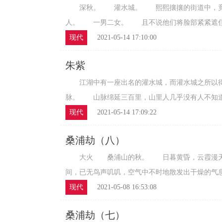
深秋。 灌水城。 熙熙攘攘的街道中，竟
人。 一男二女。 且不说他们将脸部紧紧遮住的
现代
2021-05-14 17:10:00
朱紫
江湖中有一座出名的灌水城，而灌水城之所以得
脉。 山脉绵延三百里，山里人几乎没有人不知道打
现代
2021-05-14 17:09:22
桑浦劫（八）
大火 桑浦山的秋。 日暮黄昏，云霞漫天，
间，已无鸟声叽叽，空气中不时地散发出干燥的气息
现代
2021-05-08 16:53:08
桑浦劫（七）