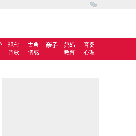
学
现代
古典
亲子
妈妈
育婴
诗歌
情感
教育
心理