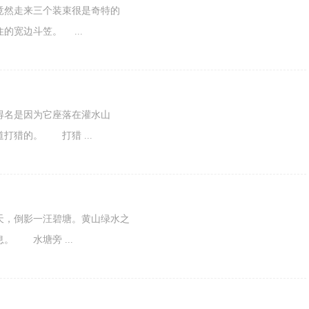
然走来三个装束很是奇特的
宽边斗笠。 ...
名是因为它座落在灌水山
猎的。 打猎 ...
倒影一汪碧塘。黄山绿水之
。 水塘旁 ...