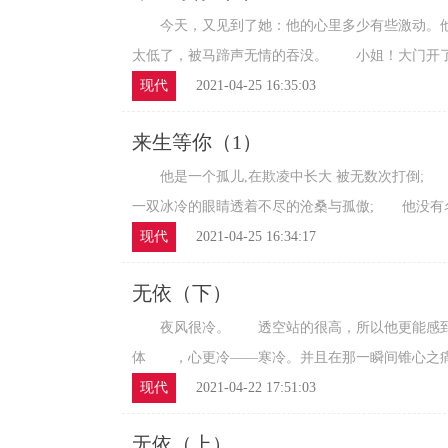
今天，又见到了她：他的心里多少有些激动。
太低了，被马蹄声无情的吞没。 小姐！大门开了！
现代
2021-04-25 16:35:03
来生等你（1）
他是一个孤儿,在欺凌中长大 被无数次打倒; 
一双冰冷的眼睛透着不尽的沧桑与孤傲; 他没有名字
现代
2021-04-25 16:34:17
无依（下）
夜风很冷。 透空站的很高，所以他更能感到
体 ，心更冷——寒冷。并且在那一瞬间锥心之痛都
现代
2021-04-22 17:51:03
无依（上）