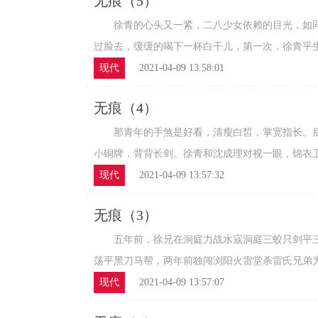
无痕（5）
徐青的心头又一紧，二八少女依赖的目光，如同
过脸去，缓缓的喝下一杯白干儿，第一次，徐青平生第
现代
2021-04-09 13:58:01
无痕（4）
那青年的手煞是好看，清瘦白皙，掌宽指长。后
小铜牌，背背长剑。徐青和沈成理对视一眼，锦衣卫。
现代
2021-04-09 13:57:32
无痕（3）
五年前，徐兄在洞庭力战水寇洞庭三蛟只剑平三
荡平黑刀马帮，两年前独闯浏阳火雷堂杀雷氏兄弟为民
现代
2021-04-09 13:57:07