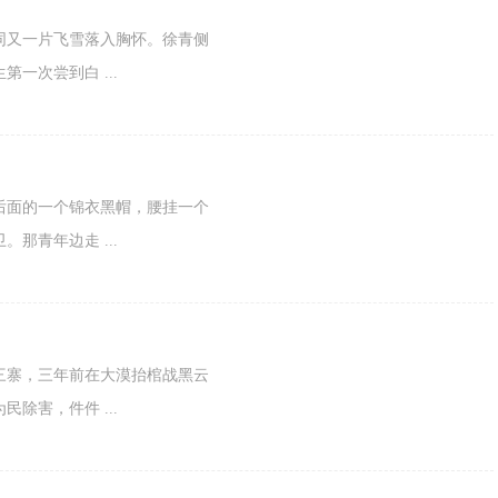
又一片飞雪落入胸怀。徐青侧
一次尝到白 ...
面的一个锦衣黑帽，腰挂一个
那青年边走 ...
寨，三年前在大漠抬棺战黑云
除害，件件 ...