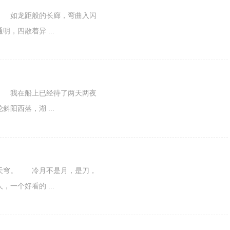
 如龙距般的长廊，弯曲入闪
，四散着异 ...
 我在船上已经待了两天两夜
阳西落，湖 ...
穹。 冷月不是月，是刀，
一个好看的 ...