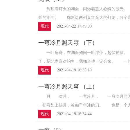
辉映着灯火的湖面，闪烁着惑人心魄的波光。
烁的湖面。 廊两边两列又红又大的灯笼，各个通明
现代
2021-04-22 17:49:30
一弯冷月照天穹 （下）
一叶扁舟，在湖面如同一叶浮萍，起伏摇摆。
了，易北寒喜欢钓鱼，我知道他一定会来。 一轮斜
现代
2021-04-19 16:35:19
一弯冷月照天穹 （上）
月 冷月， 一弯冷月， 一弯冷月照天
一把弯如上弦月，冷如千年冰的刀。 也是一个人，
现代
2021-04-19 16:34:44