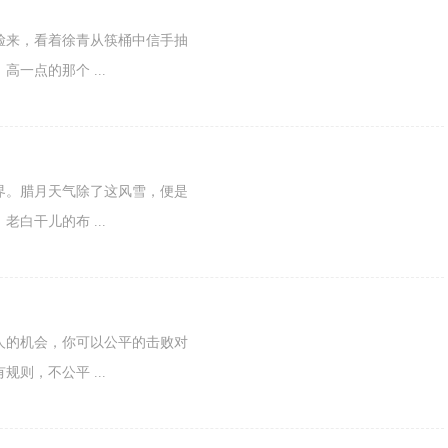
来，看着徐青从筷桶中信手抽
一点的那个 ...
。腊月天气除了这风雪，便是
白干儿的布 ...
的机会，你可以公平的击败对
则，不公平 ...