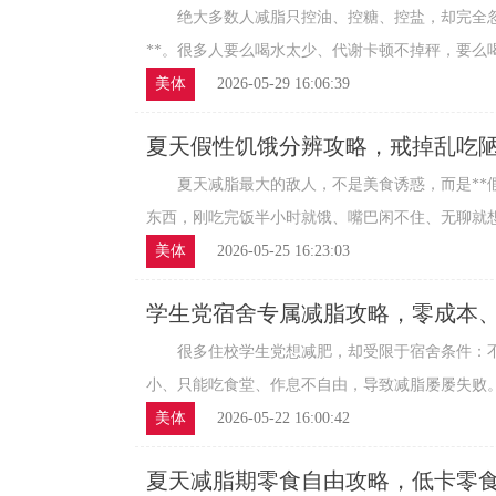
谢低下
绝大多数人减脂只控油、控糖、控盐，却完全忽
**。很多人要么喝水太少、代谢卡顿不掉秤，要么喝水
美体
2026-05-29 16:06:39
夏天假性饥饿分辨攻略，戒掉乱吃
超标
夏天减脂最大的敌人，不是美食诱惑，而是**假
东西，刚吃完饭半小时就饿、嘴巴闲不住、无聊就想吃
美体
2026-05-25 16:23:03
学生党宿舍专属减脂攻略，零成本
很多住校学生党想减肥，却受限于宿舍条件：不
小、只能吃食堂、作息不自由，导致减脂屡屡失败。学
美体
2026-05-22 16:00:42
夏天减脂期零食自由攻略，低卡零