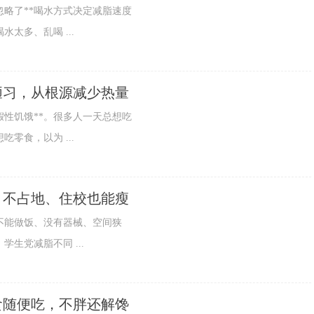
略了**喝水方式决定减脂速度
太多、乱喝 ...
陋习，从根源减少热量
性饥饿**。很多人一天总想吃
零食，以为 ...
、不占地、住校也能瘦
能做饭、没有器械、空间狭
生党减脂不同 ...
食随便吃，不胖还解馋