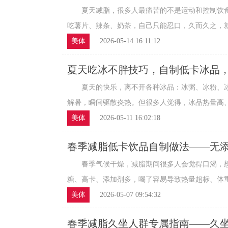
夏天减脂，很多人最痛苦的不是运动和控制饮食
吃薯片、辣条、奶茶，自己只能忍口，久而久之，就会
美体
2026-05-14 16:11:12
夏天吃冰不胖技巧，自制低卡冰品
夏天的快乐，离不开各种冰品：冰粥、冰粉、冰
解暑，瞬间驱散炎热。但很多人觉得，冰品热量高、糖
美体
2026-05-11 16:02:18
春季减脂低卡饮品自制做法——无
脂
春季气候干燥，减脂期间很多人会觉得口渴，想
糖、高卡、添加剂多，喝了容易导致热量超标、体重反
美体
2026-05-07 09:54:32
春季减脂久坐人群专属指南——久