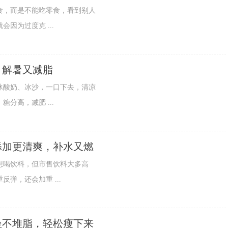
，而是不能吃零食，看到别人
因为过度克 ...
，解暑又减脂
酸奶、冰沙，一口下去，清凉
分高，减肥 ...
添加更清爽，补水又燃
喝饮料，但市售饮料大多高
弹，还会加重 ...
坐不堆脂，轻松瘦下来