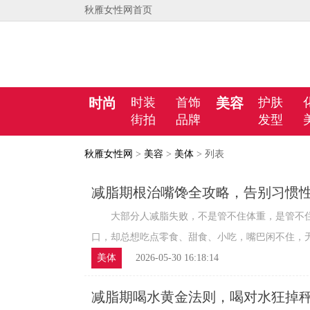
秋雁女性网首页
时尚
时装
首饰
美容
护肤
街拍
品牌
发型
秋雁女性网
>
美容
>
美体
> 列表
减脂期根治嘴馋全攻略，告别习惯
识乱吃
大部分人减脂失败，不是管不住体重，是管不住
口，却总想吃点零食、甜食、小吃，嘴巴闲不住，无意
美体
2026-05-30 16:18:14
减脂期喝水黄金法则，喝对水狂掉