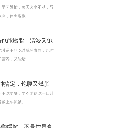
学习繁忙，每天久坐不动，导
，体重也很 ...
汤也能燃脂，清淡又饱
其是不想吃油腻的食物，此时
养，又能增 ...
钟搞定，饱腹又燃脂
不吃早餐，要么随便吃一口油
上午饥饿、 ...
科学缓解，不暴饮暴食