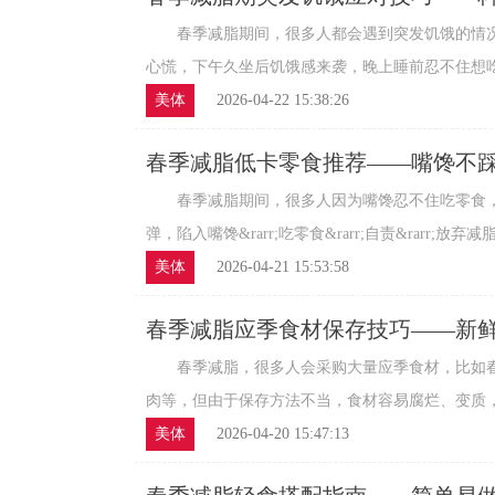
春季减脂期间，很多人都会遇到突发饥饿的情况
心慌，下午久坐后饥饿感来袭，晚上睡前忍不住想吃东
美体
2026-04-22 15:38:26
春季减脂低卡零食推荐——嘴馋不
春季减脂期间，很多人因为嘴馋忍不住吃零食，
弹，陷入嘴馋&rarr;吃零食&rarr;自责&rarr;放弃减
美体
2026-04-21 15:53:58
春季减脂应季食材保存技巧——新
春季减脂，很多人会采购大量应季食材，比如春
肉等，但由于保存方法不当，食材容易腐烂、变质，不
美体
2026-04-20 15:47:13