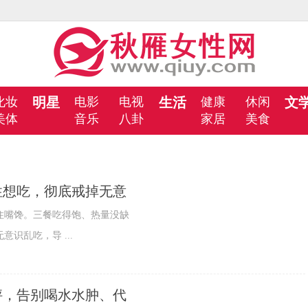
化妆
明星
电影
电视
生活
健康
休闲
文
美体
音乐
八卦
家居
美食
性想吃，彻底戒掉无意
嘴馋。三餐吃得饱、热量没缺
识乱吃，导 ...
秤，告别喝水水肿、代