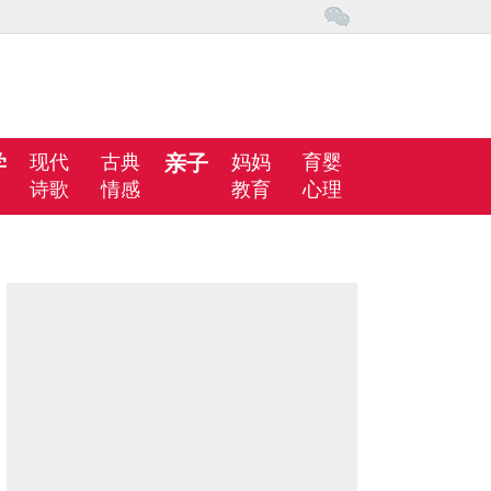
学
现代
古典
亲子
妈妈
育婴
诗歌
情感
教育
心理