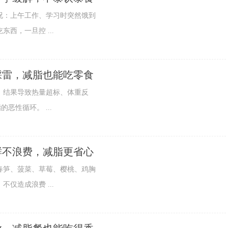
：上午工作、学习时突然饿到
西，一旦控 ...
踩雷，减脂也能吃零食
结果导致热量超标、体重反
脂的恶性循环。 ...
鲜不浪费，减脂更省心
笋、菠菜、草莓、樱桃、鸡胸
仅造成浪费 ...