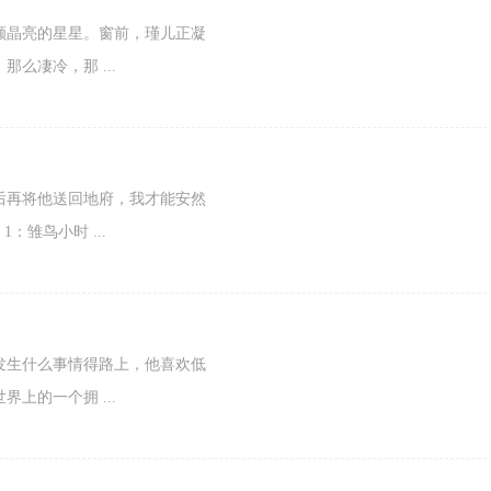
颗晶亮的星星。窗前，瑾儿正凝
么凄冷，那 ...
后再将他送回地府，我才能安然
：雏鸟小时 ...
发生什么事情得路上，他喜欢低
上的一个拥 ...