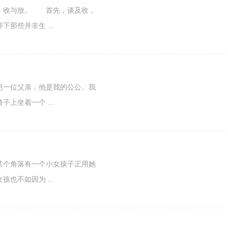
：收与放。 首先，谈及收，
那些并非生 ...
另一位父亲，他是我的公公。我
上坐着一个 ...
某个角落有一个小女孩子正用她
也不如因为 ...