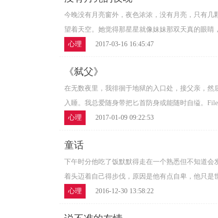
今晚没有月亮窗外，夜色浓浓，没有月亮，只有几
望着天空。她觉得那星星就像妹妹那双天真的眼睛，那
心理
2017-03-16 16:45:47
《弑父》
在无数夜里，我徘徊于地狱的入口处，接父亲，然
入睡。我总爱随身带把匕首防身或能随时自缢。File 1
心理
2017-01-09 09:22:53
童话
下午时分他吃了饭默默得走在一个熟悉但不知道会
着头迈着自己得步伐，原因是他有点自卑，他只是世界
心理
2016-12-30 13:58:22