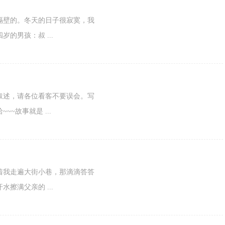
隔壁的。冬天的日子很寂寞，我
的男孩：叔 ...
叙述，请各位看客不要误会。写
~故事就是 ...
着我走遍大街小巷，那滴滴答答
擦满父亲的 ...