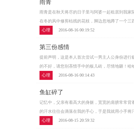
雨青
雨青是在秋天将尽的日子里与阿婆一起租居到我家
在冬的风中修剪枯残的花枝，脚边忽地蹲了一个三四岁
心理
2016-08-16 00:19:52
第三份感情
提前声明，这是本人首次尝试一男主人公身份进行
的不好，请您别吝惜手中的板儿砖，尽情地砸！哈哈~~
心理
2016-08-16 00:14:43
鱼缸碎了
记忆中，父亲有着高大的身躯，宽宽的肩膀常常背
的汗水往往会滴落在我的手心，于是我就用小手将汗水
心理
2016-08-15 20:59:32