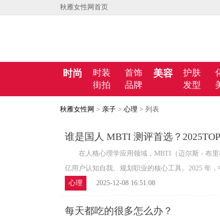
秋雁女性网首页
时尚
时装
首饰
美容
护肤
街拍
品牌
发型
秋雁女性网
>
亲子
>
心理
> 列表
谁是国人 MBTI 测评首选？2025T
据与精准度榜单
在人格心理学应用领域，MBTI（迈尔斯 - 布里
亿用户认知自我、规划职业的核心工具。2025 年，中国
心理
2025-12-08 16:51:08
每天都吃的很多怎么办？