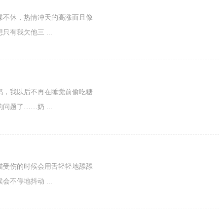
喋不休，热情冲天的高涨而且像
有我欠他三 ...
妈，我以后不再在睡觉前偷吃糖
题了……奶 ...
猫受伤的时候会用舌轻轻地舔舔
不停地抖动 ...