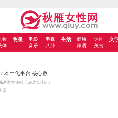
化妆
明星
电影
电视
生活
健康
休闲
文
美体
音乐
八卦
家居
美食
OP7 本土化平台 核心数
格斯类型指标）已成为全球超 2
 ...