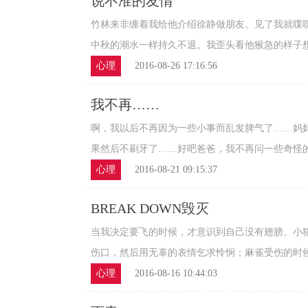
说不准的友情
竹林来非缠着我给他介绍徐静做朋友。见了我就喋
中秋的潮水一样持久不退。我歪头看他猴急的样子想只
心理
2016-08-26 17:16:56
我不再……
啊，我以后不再因为一些小事而乱发脾气了……妈
果然后不刷牙了……好吧爸爸，我不再问一些奇怪的问
心理
2016-08-21 09:15:37
BREAK DOWN毁灭
当我决定要飞的时候，才意识到自己没有翅膀。小
伤口，然后用无辜的表情乞求怜悯；麻雀受伤的时候会
心理
2016-08-16 10:44:03