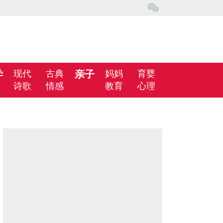
学
现代
古典
亲子
妈妈
育婴
诗歌
情感
教育
心理