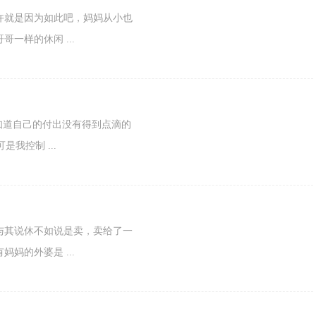
许就是因为如此吧，妈妈从小也
一样的休闲 ...
我知道自己的付出没有得到点滴的
我控制 ...
与其说休不如说是卖，卖给了一
妈的外婆是 ...